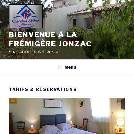
Aller
au
contenu
principal
BIENVENUE À LA
FRÉMIGÈRE JONZAC
Chambre d'hôtes à Jonzac
Menu
TARIFS & RÉSERVATIONS